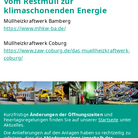
Vom Restmüll zur
klimaschonenden Energie
Müllheizkraftwerk Bamberg
https://www.mhkw-ba.de/
Müllheizkraftwerk Coburg
https://www.zaw-coburg.de/das-muellheizkraftwerk-
coburg/
Kurzfristige
Änderungen der Öffnungszeiten
und
Feiertagsregelungen finden Sie auf unserer
Startseite
unter
Aktuelles.
Die Anlieferungen auf den Anlagen haben so rechtzeitig zu
erfolgen, dass die
Abladevorgänge innerhalb der